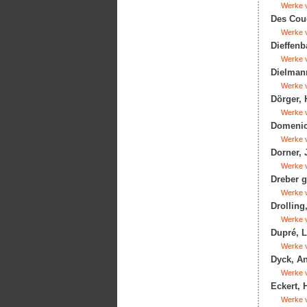
Werke v
Des Coud
Werke v
Dieffenb
Werke v
Dielmann
Werke v
Dörger, 
Werke v
Domenich
Werke v
Dorner, 
Werke v
Dreber g
Werke v
Drolling
Werke v
Dupré, L
Werke v
Dyck, An
Werke v
Eckert, 
Werke v