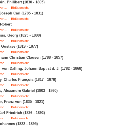
in, Philibert (1830 - 1865)
on...
|
Bildübersicht
Joseph Carl (1785 - 1831)
on...
|
Bildübersicht
 Robert
on...
|
Bildübersicht
ius, Georg (1825 - 1898)
on...
|
Bildübersicht
 Gustave (1819 - 1877)
on...
|
Bildübersicht
hann Christian Clausen (1788 - 1857)
on...
|
Bildübersicht
r von Dalling, Johann Baptist d. J. (1782 - 1868)
on...
|
Bildübersicht
, Charles-François (1817 - 1878)
on...
|
Bildübersicht
 Alexandre-Gabriel (1803 - 1860)
on...
|
Bildübersicht
r, Franz von (1835 - 1921)
on...
|
Bildübersicht
arl Friedrich (1836 - 1892)
on...
|
Bildübersicht
Johannes (1822 - 1895)