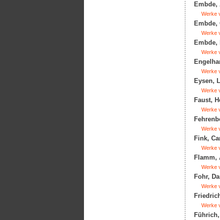
Embde, A
Werke v
Embde, C
Werke v
Embde, E
Werke v
Engelhar
Werke v
Eysen, L
Werke v
Faust, H
Werke v
Fehrenbe
Werke v
Fink, Car
Werke v
Flamm, A
Werke v
Fohr, Da
Werke v
Friedric
Werke v
Führich,