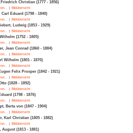
 Friedrich Christian (1777 - 1856)
on...
|
Bildübersicht
 Carl Eduard (1798 - 1840)
on...
|
Bildübersicht
ebert, Ludwig (1853 - 1929)
on...
|
Bildübersicht
 Wilhelm (1752 - 1805)
on...
|
Bildübersicht
r, Jean Conrad (1860 - 1884)
on...
|
Bildübersicht
rl Wilhelm (1801 - 1870)
on...
|
Bildübersicht
Eugen Felix Prosper (1842 - 1921)
on...
|
Bildübersicht
Otto (1828 - 1892)
on...
|
Bildübersicht
Eduard (1798 - 1876)
on...
|
Bildübersicht
pt, Berta von (1847 - 1904)
on...
|
Bildübersicht
r, Karl Christian (1805 - 1882)
on...
|
Bildübersicht
 August (1813 - 1881)