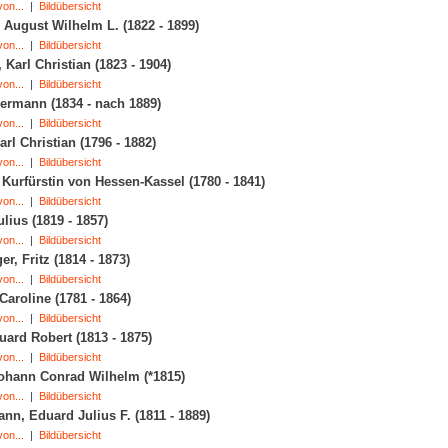
on...
|
Bildübersicht
August Wilhelm L. (1822 - 1899)
on...
|
Bildübersicht
 Karl Christian (1823 - 1904)
on...
|
Bildübersicht
ermann (1834 - nach 1889)
on...
|
Bildübersicht
arl Christian (1796 - 1882)
on...
|
Bildübersicht
Kurfürstin von Hessen-Kassel (1780 - 1841)
on...
|
Bildübersicht
ulius (1819 - 1857)
on...
|
Bildübersicht
r, Fritz (1814 - 1873)
on...
|
Bildübersicht
Caroline (1781 - 1864)
on...
|
Bildübersicht
uard Robert (1813 - 1875)
on...
|
Bildübersicht
ohann Conrad Wilhelm (*1815)
on...
|
Bildübersicht
n, Eduard Julius F. (1811 - 1889)
on...
|
Bildübersicht