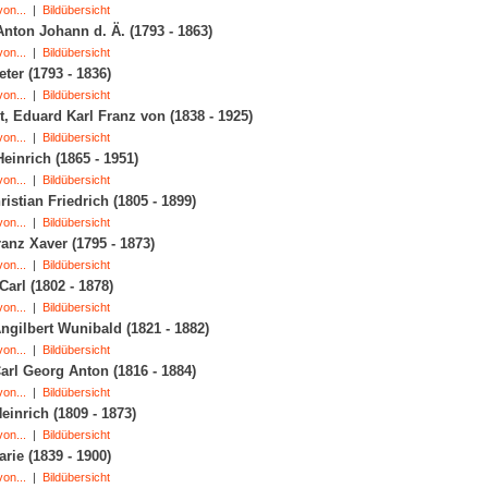
on...
|
Bildübersicht
Anton Johann d. Ä. (1793 - 1863)
on...
|
Bildübersicht
eter (1793 - 1836)
on...
|
Bildübersicht
, Eduard Karl Franz von (1838 - 1925)
on...
|
Bildübersicht
Heinrich (1865 - 1951)
on...
|
Bildübersicht
ristian Friedrich (1805 - 1899)
on...
|
Bildübersicht
ranz Xaver (1795 - 1873)
on...
|
Bildübersicht
Carl (1802 - 1878)
on...
|
Bildübersicht
ngilbert Wunibald (1821 - 1882)
on...
|
Bildübersicht
arl Georg Anton (1816 - 1884)
on...
|
Bildübersicht
einrich (1809 - 1873)
on...
|
Bildübersicht
arie (1839 - 1900)
on...
|
Bildübersicht