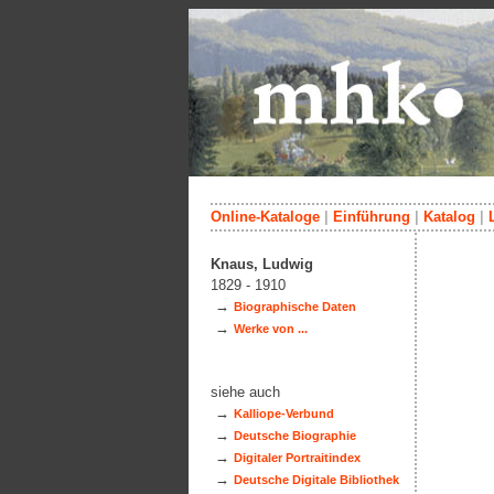
Online-Kataloge
|
Einführung
|
Katalog
|
Knaus, Ludwig
1829 - 1910
→
Biographische Daten
→
Werke von ...
siehe auch
→
Kalliope-Verbund
→
Deutsche Biographie
→
Digitaler Portraitindex
→
Deutsche Digitale Bibliothek