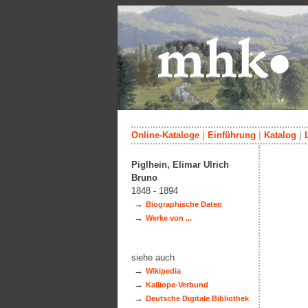
Online-Kataloge
|
Einführung
|
Katalog
|
Piglhein, Elimar Ulrich
Bruno
1848 - 1894
→
Biographische Daten
→
Werke von ...
siehe auch
→
Wikipedia
→
Kalliope-Verbund
→
Deutsche Digitale Bibliothek