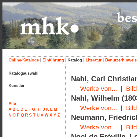
Online-Kataloge
|
Einführung
|
Katalog
|
Literatur
|
Benutzerhinweis
Katalogauswahl
Nahl, Carl Christia
Künstler
Werke von...
|
Bil
Nahl, Wilhelm (180
Alle
Werke von...
|
Bil
A
B
C
D
E
F
G
H
I
J
K
L
M
N
O
P
Q
R
S
T
U
V
W
X
Y
Z
Neumann, Friedrich
Werke von...
|
Bil
Noel de Fréville, L