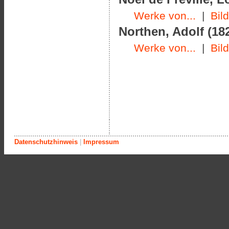
Werke von...
|
Bil
Northen, Adolf (182
Werke von...
|
Bil
Datenschutzhinweis
|
Impressum