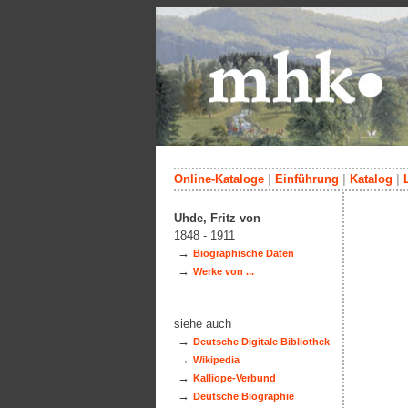
Online-Kataloge
|
Einführung
|
Katalog
|
Uhde, Fritz von
1848 - 1911
→
Biographische Daten
→
Werke von ...
siehe auch
→
Deutsche Digitale Bibliothek
→
Wikipedia
→
Kalliope-Verbund
→
Deutsche Biographie