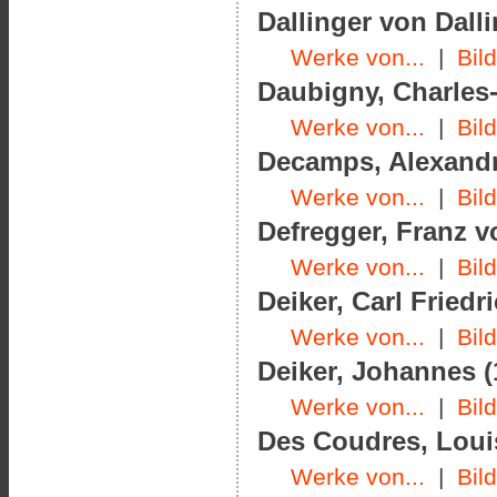
Dallinger von Dalli
Werke von...
|
Bil
Daubigny, Charles-
Werke von...
|
Bil
Decamps, Alexandre
Werke von...
|
Bil
Defregger, Franz v
Werke von...
|
Bil
Deiker, Carl Friedr
Werke von...
|
Bil
Deiker, Johannes (
Werke von...
|
Bil
Des Coudres, Louis
Werke von...
|
Bil