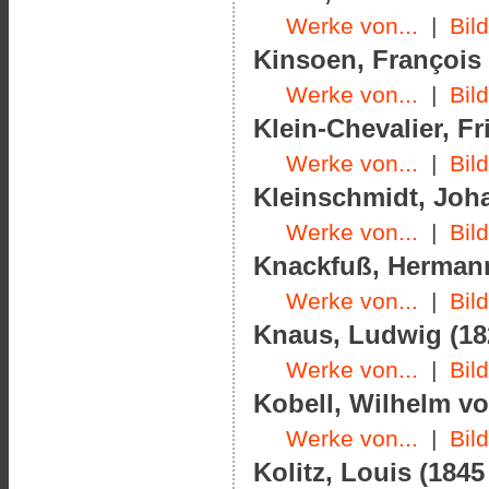
Werke von...
|
Bil
Kinsoen, François 
Werke von...
|
Bil
Klein-Chevalier, Fr
Werke von...
|
Bil
Kleinschmidt, Joha
Werke von...
|
Bil
Knackfuß, Hermann 
Werke von...
|
Bil
Knaus, Ludwig (182
Werke von...
|
Bil
Kobell, Wilhelm vo
Werke von...
|
Bil
Kolitz, Louis (1845