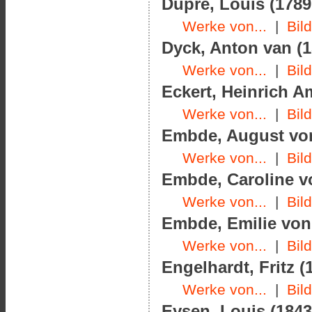
Dupré, Louis (1789
Werke von...
|
Bil
Dyck, Anton van (1
Werke von...
|
Bil
Eckert, Heinrich A
Werke von...
|
Bil
Embde, August von 
Werke von...
|
Bil
Embde, Caroline vo
Werke von...
|
Bil
Embde, Emilie von 
Werke von...
|
Bil
Engelhardt, Fritz (
Werke von...
|
Bil
Eysen, Louis (1843