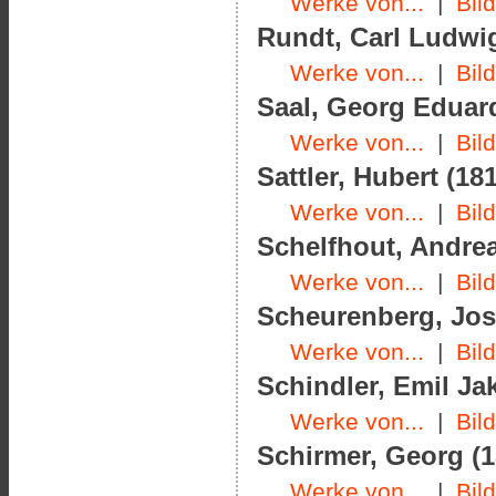
Werke von...
|
Bil
Rundt, Carl Ludwig
Werke von...
|
Bil
Saal, Georg Eduard
Werke von...
|
Bil
Sattler, Hubert (181
Werke von...
|
Bil
Schelfhout, Andrea
Werke von...
|
Bil
Scheurenberg, Jose
Werke von...
|
Bil
Schindler, Emil Ja
Werke von...
|
Bil
Schirmer, Georg (1
Werke von...
|
Bil