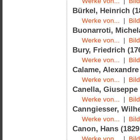
Werke von...
|
Bil
Bürkel, Heinrich (1
Werke von...
|
Bil
Buonarroti, Michel
Werke von...
|
Bil
Bury, Friedrich (17
Werke von...
|
Bil
Calame, Alexandre 
Werke von...
|
Bil
Canella, Giuseppe d
Werke von...
|
Bil
Canngiesser, Wilhe
Werke von...
|
Bil
Canon, Hans (1829 
Werke von...
|
Bil