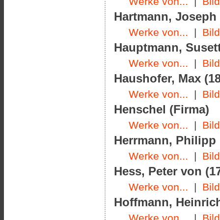
Werke von...
|
Bil
Hartmann, Joseph (
Werke von...
|
Bil
Hauptmann, Susette
Werke von...
|
Bil
Haushofer, Max (18
Werke von...
|
Bil
Henschel (Firma)
Werke von...
|
Bil
Herrmann, Philipp 
Werke von...
|
Bil
Hess, Peter von (17
Werke von...
|
Bil
Hoffmann, Heinrich
Werke von...
|
Bil