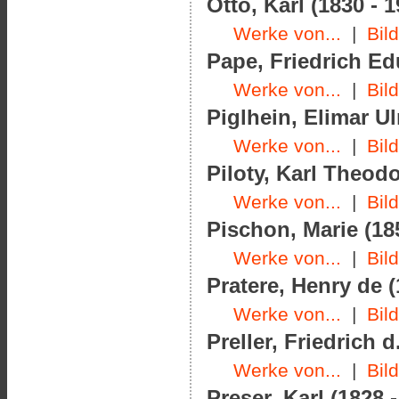
Otto, Karl (1830 - 1
Werke von...
|
Bil
Pape, Friedrich Ed
Werke von...
|
Bil
Piglhein, Elimar Ul
Werke von...
|
Bil
Piloty, Karl Theodo
Werke von...
|
Bil
Pischon, Marie (18
Werke von...
|
Bil
Pratere, Henry de (
Werke von...
|
Bil
Preller, Friedrich d
Werke von...
|
Bil
Preser, Karl (1828 