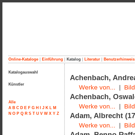
Online-Kataloge
|
Einführung
|
Katalog
|
Literatur
|
Benutzerhinweis
Katalogauswahl
Achenbach, Andrea
Künstler
Werke von...
|
Bil
Achenbach, Oswald
Alle
Werke von...
|
Bil
A
B
C
D
E
F
G
H
I
J
K
L
M
N
O
P
Q
R
S
T
U
V
W
X
Y
Z
Adam, Albrecht (17
Werke von...
|
Bil
Adam, Benno Raffae