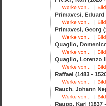
Werke von...
|
Bil
Primavesi, Eduard 
Werke von...
|
Bil
Primavesi, Georg (
Werke von...
|
Bil
Quaglio, Domenico 
Werke von...
|
Bil
Quaglio, Lorenzo II
Werke von...
|
Bil
Raffael (1483 - 152
Werke von...
|
Bil
Rauch, Johann Nep
Werke von...
|
Bil
Raupp, Karl (1837 -