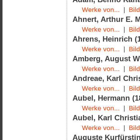
Werke von...
|
Bil
Ahnert, Arthur E. M
Werke von...
|
Bil
Ahrens, Heinrich (1
Werke von...
|
Bil
Amberg, August Wil
Werke von...
|
Bil
Andreae, Karl Chris
Werke von...
|
Bil
Aubel, Hermann (18
Werke von...
|
Bil
Aubel, Karl Christi
Werke von...
|
Bil
Auguste Kurfürstin