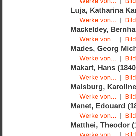
Werke von...
|
Bil
Luja, Katharina Kar
Werke von...
|
Bil
Mackeldey, Bernhar
Werke von...
|
Bil
Mades, Georg Micha
Werke von...
|
Bil
Makart, Hans (1840
Werke von...
|
Bil
Malsburg, Karoline
Werke von...
|
Bil
Manet, Edouard (18
Werke von...
|
Bil
Matthei, Theodor (
Werke von...
|
Bil